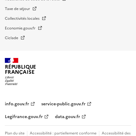
Taxe de séjour
Collectivités locales
Economie.gouv.fr
Ciclade
RÉPUBLIQUE
FRANÇAISE
impots.gouv.fr
Menu
institutionnel
info.gouv.fr
service-public.gouv.fr
Legifrance.gouv.fr
data.gouv.fr
Menu
Plan du site
Accessibilité : partiellement conforme
Accessibilité des