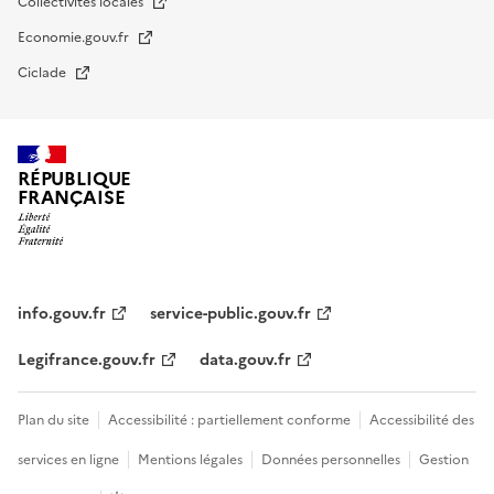
Collectivités locales
Economie.gouv.fr
Ciclade
RÉPUBLIQUE
FRANÇAISE
impots.gouv.fr
Menu
institutionnel
info.gouv.fr
service-public.gouv.fr
Legifrance.gouv.fr
data.gouv.fr
Menu
Plan du site
Accessibilité : partiellement conforme
Accessibilité des
légal
services en ligne
Mentions légales
Données personnelles
Gestion