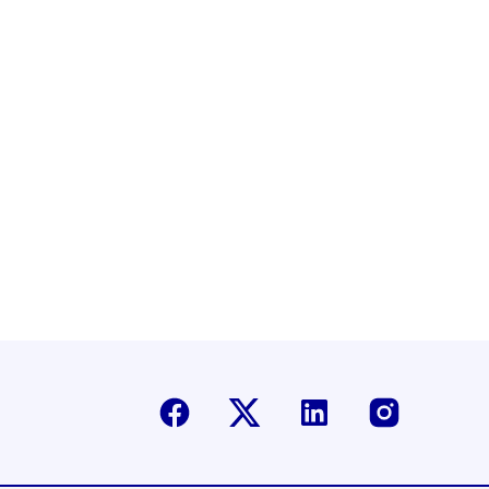
e-papier
Facebook
Twitter-X
Linkedin
Instagr