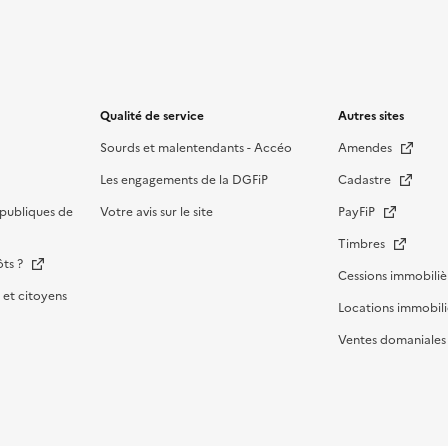
Qualité de service
Autres sites
Sourds et malentendants - Accéo
Amendes
Les engagements de la DGFiP
Cadastre
publiques de
Votre avis sur le site
PayFiP
Timbres
ôts ?
Cessions immobiliè
et citoyens
Locations immobili
Ventes domaniale