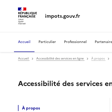
RÉPUBLIQUE
impots.gouv.fr
FRANÇAISE
Accueil
Particulier
Professionnel
Partenair
Accueil
Accessibilité des services en ligne
À propos
Accessibilité des services en
Accessibilité des services en ligne
À propos