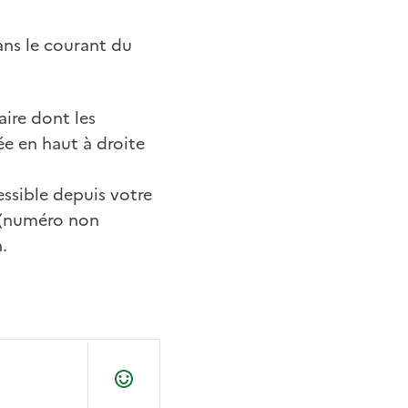
ans le courant du
ire dont les
ée en haut à droite
ssible depuis votre
1 (numéro non
.