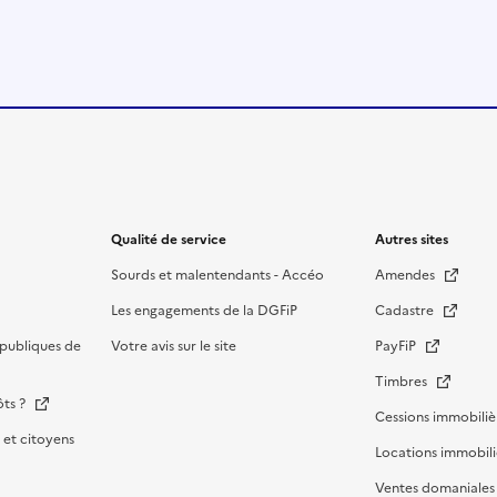
Qualité de service
Autres sites
Sourds et malentendants - Accéo
Amendes
Les engagements de la DGFiP
Cadastre
publiques de
Votre avis sur le site
PayFiP
Timbres
ôts ?
Cessions immobiliè
et citoyens
Locations immobili
Ventes domaniale