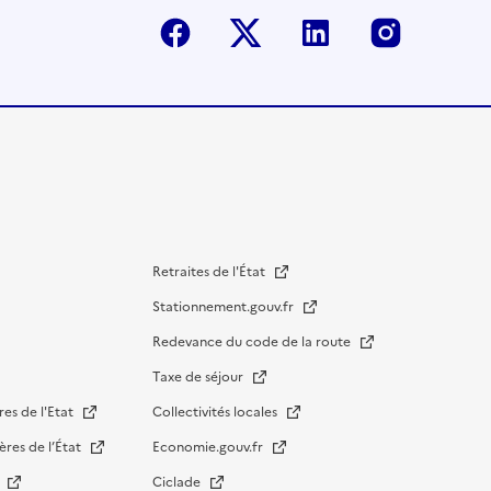
Facebook
Twitter-X
Linkedin
Instagr
Retraites de l'État
Stationnement.gouv.fr
Redevance du code de la route
Taxe de séjour
res de l'Etat
Collectivités locales
ères de l’État
Economie.gouv.fr
s
Ciclade