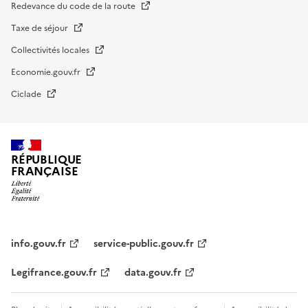
Redevance du code de la route
Taxe de séjour
Collectivités locales
Economie.gouv.fr
Ciclade
RÉPUBLIQUE
FRANÇAISE
impots.gouv.fr
Menu
institutionnel
info.gouv.fr
service-public.gouv.fr
Legifrance.gouv.fr
data.gouv.fr
Menu