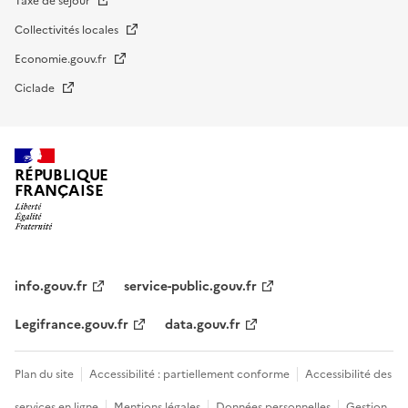
Taxe de séjour
Collectivités locales
Economie.gouv.fr
Ciclade
RÉPUBLIQUE
FRANÇAISE
impots.gouv.fr
Menu
institutionnel
info.gouv.fr
service-public.gouv.fr
Legifrance.gouv.fr
data.gouv.fr
Menu
Plan du site
Accessibilité : partiellement conforme
Accessibilité des
légal
services en ligne
Mentions légales
Données personnelles
Gestion