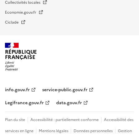
Collectivités locales
Economie.gouv.fr
Ciclade
RÉPUBLIQUE
FRANÇAISE
impots.gouv.fr
Menu
institutionnel
info.gouv.fr
service-public.gouv.fr
Legifrance.gouv.fr
data.gouv.fr
Menu
Plan du site
Accessibilité : partiellement conforme
Accessibilité des
légal
services en ligne
Mentions légales
Données personnelles
Gestion