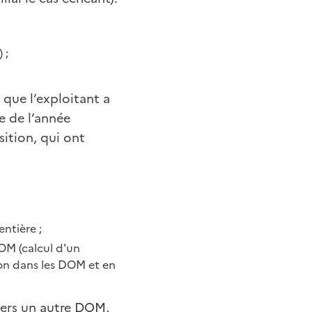
 ;
que l’exploitant a
e de l’année
ition, qui ont
ntière ;
DOM (calcul d'un
ion dans les DOM et en
vers un autre DOM,