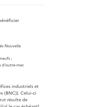
énéficier
és Nouvelle
neufs ;
 d’outre-mer.
fices industriels et
x (BNC)). Celui-ci
ut résulte de
ial le cas échéant).