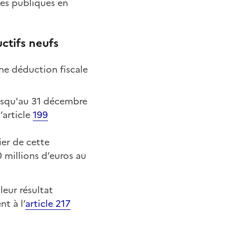
ces publiques en
ctifs neufs
ne déduction fiscale
usqu'au 31 décembre
’article
199
ier de cette
0 millions d’euros au
eur résultat
t à l’
article 217