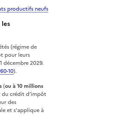
ts productifs neufs
 les
iétés (régime de
t pour leurs
 31 décembre 2029.
160-10
).
s
(
ou à 10 millions
r du crédit d’impôt
eur des
ale et
s'applique à