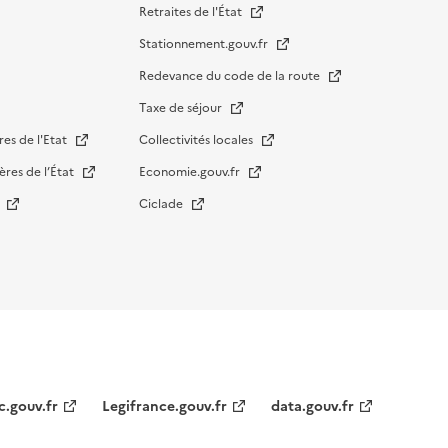
Retraites de l'État
Stationnement.gouv.fr
Redevance du code de la route
Taxe de séjour
res de l'Etat
Collectivités locales
ères de l’État
Economie.gouv.fr
s
Ciclade
c.gouv.fr
Legifrance.gouv.fr
data.gouv.fr