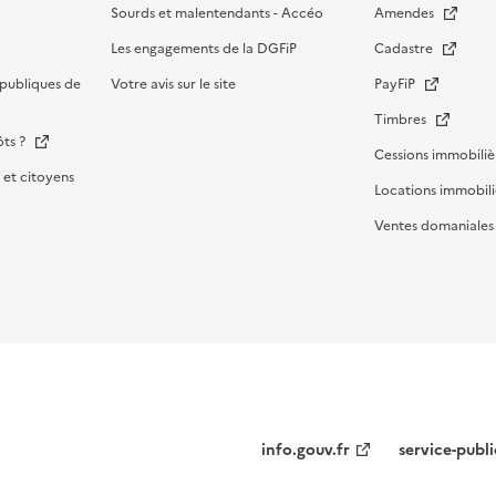
Sourds et malentendants - Accéo
Amendes
Les engagements de la DGFiP
Cadastre
publiques de
Votre avis sur le site
PayFiP
Timbres
ôts ?
Cessions immobiliè
et citoyens
Locations immobili
Ventes domaniale
Menu
info.gouv.fr
service-publi
institutionnel