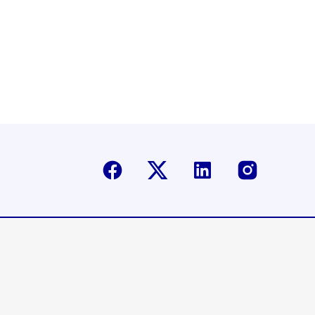
Facebook
Twitter-X
Linkedin
Instagr