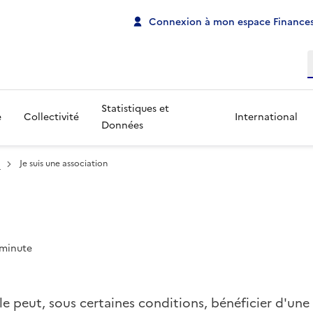
Connexion à mon espace Finances
R
Statistiques et
e
Collectivité
International
Données
n
Je suis une association
 minute
le peut, sous certaines conditions, bénéficier d'une f