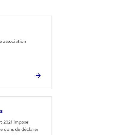
e association
s
oût 2021 impose
de dons de déclarer