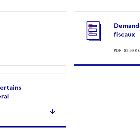
Demande 
fiscaux
PDF - 82.99 KB
certains
ral