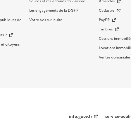
Sourds et malentendants - Accéo
Amendes
Les engagements de la DGFiP
Cadastre
publiques de
Votre avis sur le site
PayFiP
Timbres
ôts ?
Cessions immobiliè
et citoyens
Locations immobili
Ventes domaniale
Menu
info.gouv.fr
service-publi
institutionnel