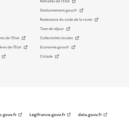
Retraites de l'État
Stationnement.gouv.fr
Redevance du code de la route
Taxe de séjour
res de l'Etat
Collectivités locales
ères de l’État
Economie.gouv.fr
s
Ciclade
c.gouv.fr
Legifrance.gouv.fr
data.gouv.fr