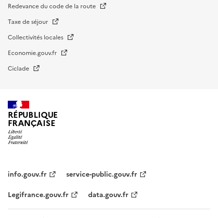
Redevance du code de la route
Taxe de séjour
Collectivités locales
Economie.gouv.fr
Ciclade
RÉPUBLIQUE
FRANÇAISE
impots.gouv.fr
Menu
institutionnel
info.gouv.fr
service-public.gouv.fr
Legifrance.gouv.fr
data.gouv.fr
Menu