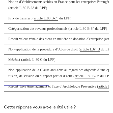
Notion d’établissements stables en France pour les entreprises Étrangères
(
article L.80 B-6°
du LPF)
Prix de transfert (
article L.80 B-7°
du LPF)
Catégorisation des revenus professionnels (
article L.80 B-8°
du LPF)
Rescrit valeur vénale des biens en matière de donation d'entreprise (
artic
Non-application de la procédure d’Abus de droit (
article L.64 B
du LPF)
Mécénat (
article L.80 C
du LPF)
Non-application de la Clause anti-abus au regard des objectifs d’une opér
fusion, de scission ou d’apport partiel d’actif (
article L.80 B
-9° du LPF)
Rescrit Taxe Aménagement et Taxe d’Archéologie Préventive (
article L
Cette réponse vous a-t-elle été utile ?