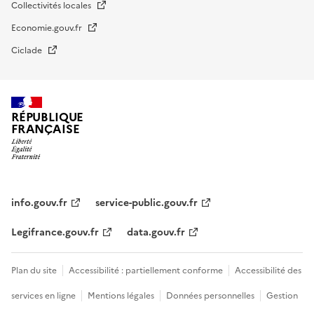
Collectivités locales
Economie.gouv.fr
Ciclade
RÉPUBLIQUE
FRANÇAISE
impots.gouv.fr
Menu
institutionnel
info.gouv.fr
service-public.gouv.fr
Legifrance.gouv.fr
data.gouv.fr
Menu
Plan du site
Accessibilité : partiellement conforme
Accessibilité des
légal
services en ligne
Mentions légales
Données personnelles
Gestion