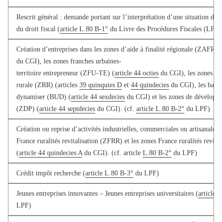
Rescrit général : demande portant sur l’interprétation d’une situation de f
du droit fiscal (
article L.80 B-1°
du Livre des Procédures Fiscales (LPF)
Création d’entreprises dans les zones d’aide à finalité régionale (ZAFR) (
du CGI), les zones franches urbaines-
territoire entrepreneur (ZFU-TE) (
article 44 octies
du CGI), les zones de 
rurale (ZRR) (articles
39 quinquies D
et
44 quindecies
du CGI), les bassi
dynamiser (BUD) (
article 44 sexdecies
du CGI) et les zones de développe
(ZDP) (
article 44 septdecies
du CGI). (cf.
article L.80 B-2°
du LPF)
Création ou reprise d’activités industrielles, commerciales ou artisanales 
France ruralités revitalisation (ZFRR) et les zones France ruralités revital
(
article 44 quindecies A
du CGI). (cf. article
L.80 B-2°
du LPF)
Crédit impôt recherche (
article L.80 B-3°
du LPF)
Jeunes entreprises innovantes – Jeunes entreprises universitaires (
article 
LPF)