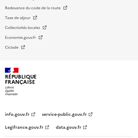
Redevance du code de la route
Taxe de séjour
Collectivités locales
Economie.gouv.fr
Ciclade
RÉPUBLIQUE
FRANÇAISE
impots.gouv.fr
Menu
institutionnel
info.gouv.fr
service-public.gouv.fr
Legifrance.gouv.fr
data.gouv.fr