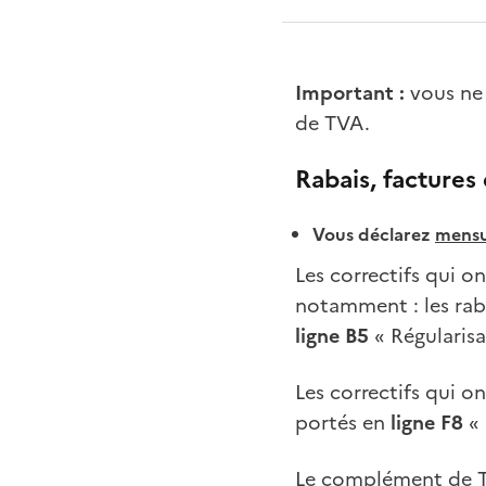
Important :
vous ne 
de TVA.
Rabais, factures
Vous déclarez
mensu
Les correctifs qui o
notamment : les raba
ligne B5
« Régularis
Les correctifs qui o
portés en
ligne F8
«
Le complément de TV