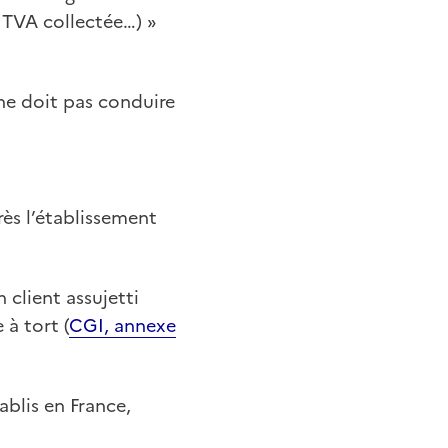
a TVA collectée…) »
 ne doit pas conduire
rès l’établissement
n client assujetti
à tort (
CGI, annexe
ablis en France,