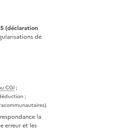
15 (déclaration
gularisations de
 au CGI
;
déduction ;
ntracommunautaires).
orrespondance la
 erreur et les