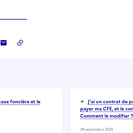
ebook
ur Twitter
tager sur LinkedIn
Partager par courriel
Copier dans le presse-papier
axe foncière et le
J'ai un contrat de 
payer ma CFE, et le com
Comment le modifier ?
29 septembre 2025