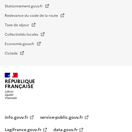
Stationnement.gouv.fr
Redevance du code de la route
Taxe de séjour
Collectivités locales
Economie.gouv.fr
Ciclade
RÉPUBLIQUE
FRANÇAISE
impots.gouv.fr
Menu
institutionnel
info.gouv.fr
service-public.gouv.fr
Legifrance.gouv.fr
data.gouv.fr