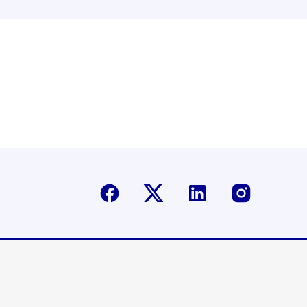
Facebook
Twitter-X
Linkedin
Instagr