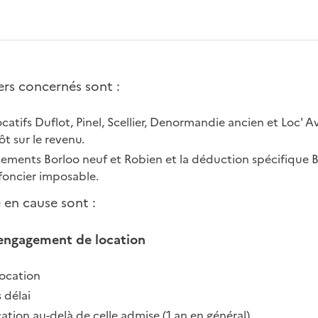
iers concernés sont :
ocatifs Duflot, Pinel, Scellier, Denormandie ancien et Loc' 
t sur le revenu.
ssements Borloo neuf et Robien et la déduction spécifique 
 foncier imposable.
 en cause sont :
l’engagement de location
location
 délai
cation au-delà de celle admise (1 an en général)