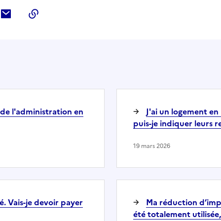
ebook
ur Twitter
tager sur LinkedIn
Partager par courriel
Copier dans le presse-papier
de l'administration en
J'ai un logement en
puis-je indiquer leurs 
19 mars 2026
. Vais-je devoir payer
Ma réduction d’impô
été totalement utilisée,