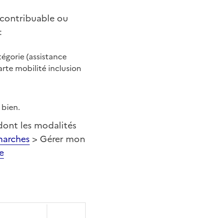
e contribuable ou
:
tégorie (assistance
arte mobilité inclusion
 bien.
 dont les modalités
marches
> Gérer mon
e