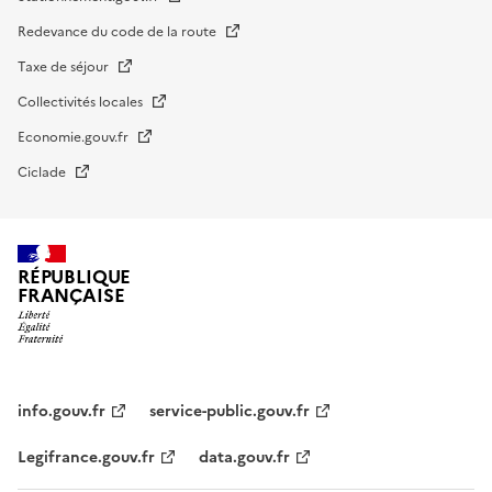
Redevance du code de la route
Taxe de séjour
Collectivités locales
Economie.gouv.fr
Ciclade
RÉPUBLIQUE
FRANÇAISE
impots.gouv.fr
Menu
institutionnel
info.gouv.fr
service-public.gouv.fr
Legifrance.gouv.fr
data.gouv.fr