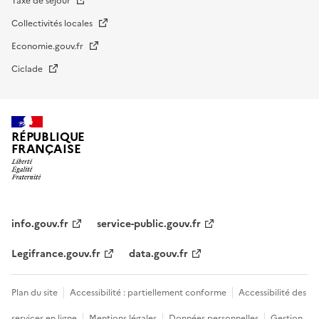
Taxe de séjour
Collectivités locales
Economie.gouv.fr
Ciclade
RÉPUBLIQUE
FRANÇAISE
impots.gouv.fr
Menu
institutionnel
info.gouv.fr
service-public.gouv.fr
Legifrance.gouv.fr
data.gouv.fr
Menu
Plan du site
Accessibilité : partiellement conforme
Accessibilité des
légal
services en ligne
Mentions légales
Données personnelles
Gestion