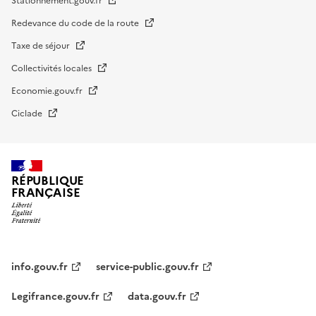
Stationnement.gouv.fr
Redevance du code de la route
Taxe de séjour
Collectivités locales
Economie.gouv.fr
Ciclade
RÉPUBLIQUE
FRANÇAISE
impots.gouv.fr
Menu
institutionnel
info.gouv.fr
service-public.gouv.fr
Legifrance.gouv.fr
data.gouv.fr