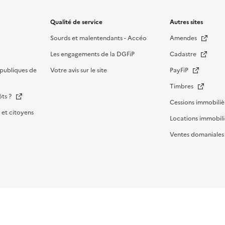
Qualité de service
Autres sites
Sourds et malentendants - Accéo
Amendes
Les engagements de la DGFiP
Cadastre
publiques de
Votre avis sur le site
PayFiP
Timbres
ôts ?
Cessions immobiliè
et citoyens
Locations immobili
Ventes domaniale