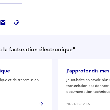
ebook
ur Twitter
tager sur LinkedIn
Partager par courriel
Copier dans le presse-papier
 à la facturation électronique"
nique
J'approfondis mes
nique et de transmission
Je souhaite en savoir plus 
transmission des données 
documentation technique
20 octobre 2025