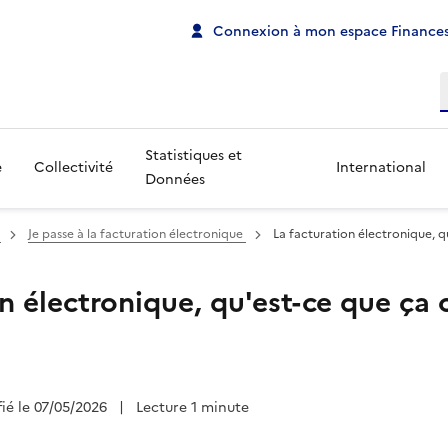
Connexion à mon espace Finances
R
Statistiques et
e
Collectivité
International
Données
n
Je passe à la facturation électronique
La facturation électronique, 
on électronique, qu'est-ce que ça
fié le 07/05/2026
|
Lecture 1 minute