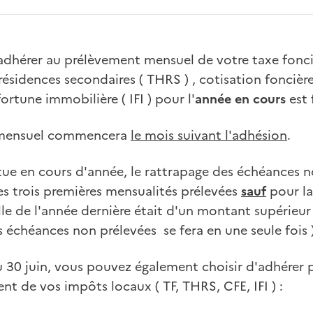
adhérer au prélèvement mensuel de votre taxe fonciè
 résidences secondaires ( THRS ) , cotisation foncière
fortune immobilière ( IFI ) pour l'
année en cours
est 
 mensuel commencera
le mois suivant l'adhésion
.
ctue en cours d'année, le rattrapage des échéances 
 les trois premières mensualités prélevées
sauf
pour la
elle de l'année dernière était d'un montant supérieu
s échéances non prélevées se fera en une seule fois )
 30 juin, vous pouvez également choisir d'adhérer p
t de vos impôts locaux ( TF, THRS, CFE, IFI ) :