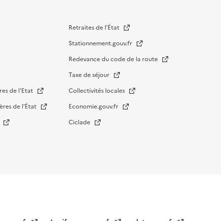
Retraites de l'État
Stationnement.gouv.fr
Redevance du code de la route
Taxe de séjour
res de l'Etat
Collectivités locales
ères de l’État
Economie.gouv.fr
s
Ciclade