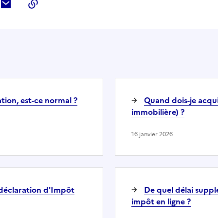
ebook
ur Twitter
tager sur LinkedIn
Partager par courriel
Copier dans le presse-papier
ation, est-ce normal ?
Quand dois-je acqui
immobilière) ?
16 janvier 2026
 déclaration d'Impôt
De quel délai suppl
impôt en ligne ?