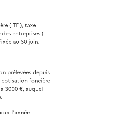
re ( TF ), taxe
 des entreprises (
fixée
au 30 juin
.
non prélevées depuis
 cotisation foncière
r à 3000 €, auquel
.
our l'
année