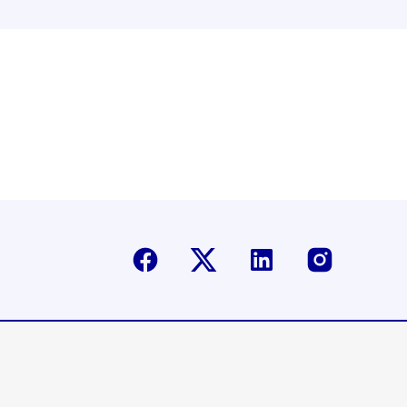
Facebook
Twitter-X
Linkedin
Instagr