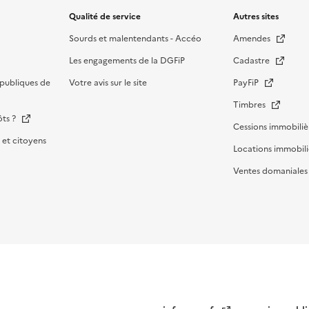
Qualité de service
Autres sites
Sourds et malentendants - Accéo
Amendes
Les engagements de la DGFiP
Cadastre
publiques de
Votre avis sur le site
PayFiP
Timbres
ôts ?
Cessions immobiliè
et citoyens
Locations immobili
Ventes domaniale
Menu