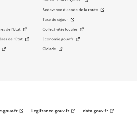
Stationnement.gouv.fr
Redevance du code de la route
Taxe de séjour
res de l'Etat
Collectivités locales
ères de l’État
Economie.gouv.fr
s
Ciclade
c.gouv.fr
Legifrance.gouv.fr
data.gouv.fr