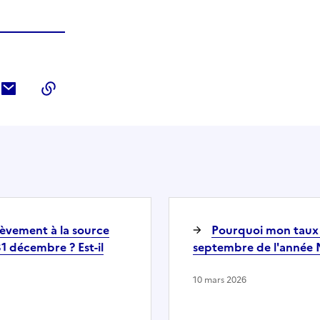
ebook
ur Twitter
tager sur LinkedIn
Partager par courriel
Copier dans le presse-papier
lèvement à la source
Pourquoi mon taux 
31 décembre ? Est-il
septembre de l'année N
10 mars 2026