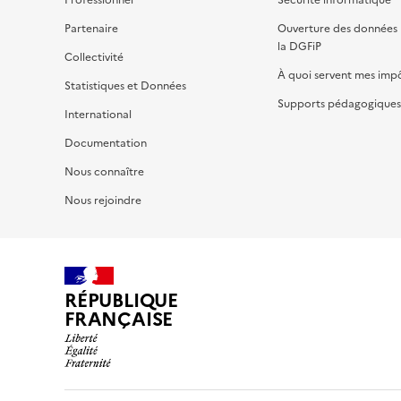
Professionnel
Sécurité informatique
Partenaire
Ouverture des données 
la DGFiP
Collectivité
À quoi servent mes imp
Statistiques et Données
Supports pédagogiques 
International
Documentation
Nous connaître
Nous rejoindre
RÉPUBLIQUE
FRANÇAISE
impots.gouv.fr