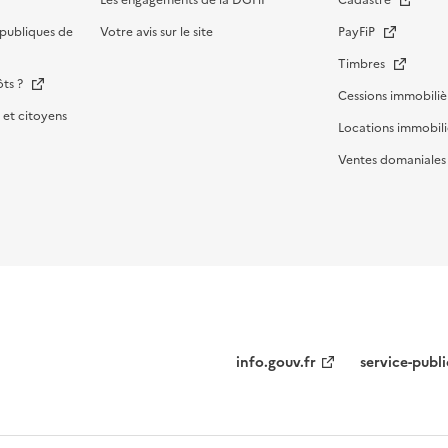
Les engagements de la DGFiP
Cadastre
publiques de
Votre avis sur le site
PayFiP
Timbres
ôts ?
Cessions immobiliè
et citoyens
Locations immobili
Ventes domaniale
Menu
info.gouv.fr
service-publi
institutionnel