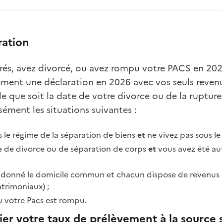
ration
rés, avez divorcé, ou avez rompu votre PACS en 202
ement une déclaration en 2026 avec vos seuls reven
lle que soit la date de votre divorce ou de la ruptur
ément les situations suivantes :
s le régime de la séparation de biens
et
ne vivez pas sous le
e de divorce ou de séparation de corps
et
vous avez été aut
andonné le domicile commun et chacun dispose de revenus 
trimoniaux) ;
u votre Pacs est rompu.
r votre taux de prélèvement à la source s