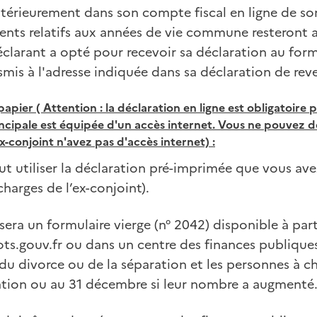
térieurement dans son compte fiscal en ligne de so
nts relatifs aux années de vie commune resteront 
déclarant a opté pour recevoir sa déclaration au forma
mis à l'adresse indiquée dans sa déclaration de rev
papier ( Attention : la déclaration en ligne est obligatoire 
incipale est équipée d'un accès internet. Vous ne pouvez d
x-conjoint n'avez pas d'accès internet) :
ut utiliser la déclaration pré-imprimée que vous avez
charges de l’ex-conjoint).
isera un formulaire vierge (n° 2042) disponible à part
ts.gouv.fr ou dans un centre des finances publique
u divorce ou de la séparation et les personnes à ch
ation ou au 31 décembre si leur nombre a augmenté