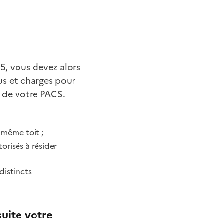
5, vous devez alors
us et charges pour
e de votre PACS.
 même toit ;
orisés à résider
distincts
uite votre