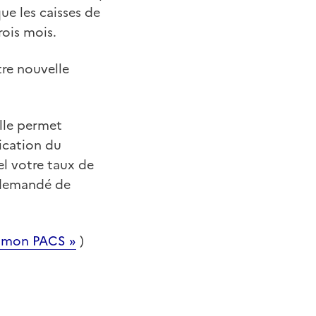
ue les caisses de
rois mois.
tre nouvelle
lle permet
ication du
el votre taux de
s demandé de
e mon PACS »
)