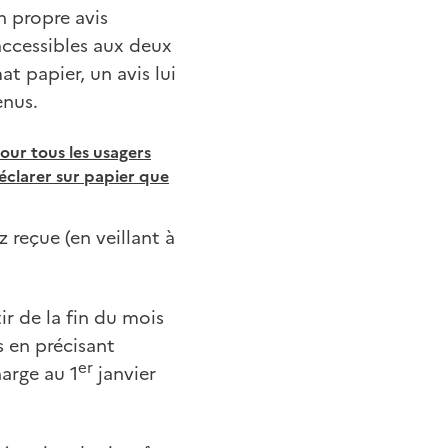
n propre avis
accessibles aux deux
t papier, un avis lui
enus.
pour tous les usagers
éclarer sur papier que
 reçue (en veillant à
ir de la fin du mois
s en précisant
er
arge au 1
janvier
.