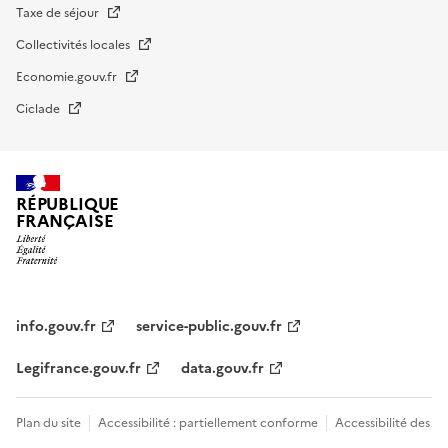
Taxe de séjour
Collectivités locales
Economie.gouv.fr
Ciclade
RÉPUBLIQUE
FRANÇAISE
impots.gouv.fr
Menu
institutionnel
info.gouv.fr
service-public.gouv.fr
Legifrance.gouv.fr
data.gouv.fr
Menu
Plan du site
Accessibilité : partiellement conforme
Accessibilité des
légal