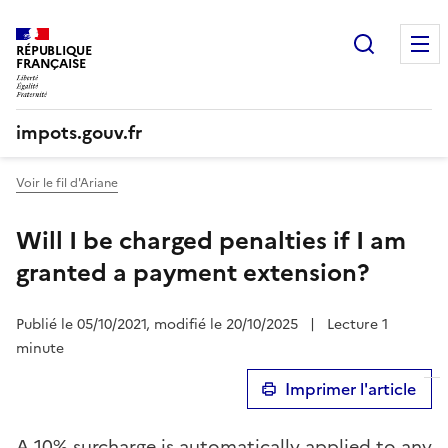
Recherc
RÉPUBLIQUE
FRANÇAISE
impots.gouv.fr
Voir le fil d'Ariane
Will I be charged penalties if I am
granted a payment extension?
Publié le 05/10/2021, modifié le 20/10/2025
|
Lecture 1
minute
Imprimer l'article
A 10% surcharge is automatically applied to any