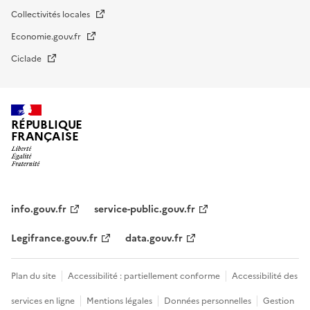
Collectivités locales
Economie.gouv.fr
Ciclade
RÉPUBLIQUE
FRANÇAISE
impots.gouv.fr
Menu
institutionnel
info.gouv.fr
service-public.gouv.fr
Legifrance.gouv.fr
data.gouv.fr
Menu
Plan du site
Accessibilité : partiellement conforme
Accessibilité des
légal
services en ligne
Mentions légales
Données personnelles
Gestion