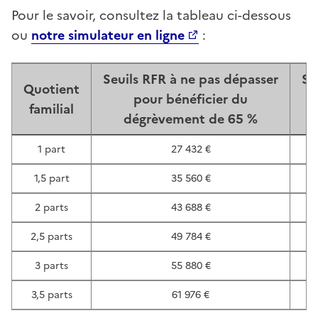
Pour le savoir, consultez la tableau ci-dessous
ou
notre simulateur en ligne
:
Seuils RFR à ne pas dépasser
Se
Quotient
pour bénéficier du
familial
dégrèvement de 65 %
1 part
27 432 €
1,5 part
35 560 €
2 parts
43 688 €
2,5 parts
49 784 €
3 parts
55 880 €
3,5 parts
61 976 €