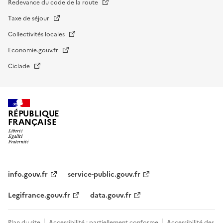
Redevance du code de la route
Taxe de séjour
Collectivités locales
Economie.gouv.fr
Ciclade
RÉPUBLIQUE
FRANÇAISE
impots.gouv.fr
Menu
institutionnel
info.gouv.fr
service-public.gouv.fr
Legifrance.gouv.fr
data.gouv.fr
Menu
Plan du site
Accessibilité : partiellement conforme
Accessibilité des