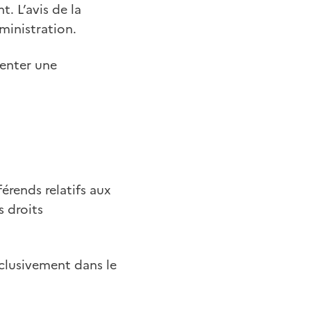
. L’avis de la
dministration.
senter une
érends relatifs aux
s droits
clusivement dans le