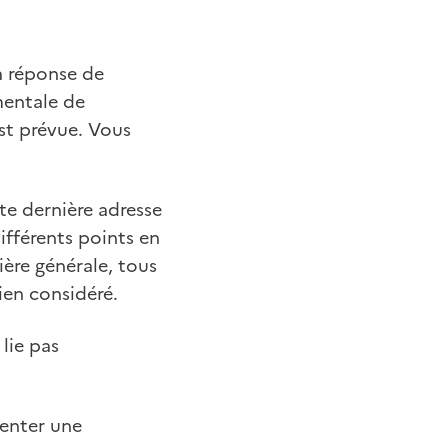
a réponse de
mentale de
st prévue. Vous
tte dernière adresse
ifférents points en
ière générale, tous
ien considéré.
 lie pas
senter une