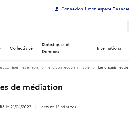
Connexion à mon espace Finances
R
Statistiques et
e
Collectivité
International
Données
és ; corriger mes erreurs
Je fais un recours amiable
Les organismes de
es de médiation
fié le 21/04/2023
|
Lecture 12 minutes