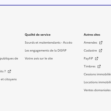
Qualité de service
Autres sites
Sourds et malentendants - Accéo
Amendes
Les engagements de la DGFiP
Cadastre
publiques de
Votre avis sur le site
PayFiP
Timbres
ôts ?
Cessions immobiliè
et citoyens
Locations immobili
Ventes domaniale