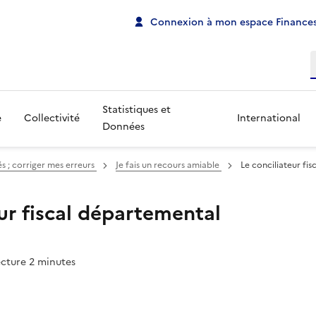
Connexion à mon espace Finances
R
Statistiques et
e
Collectivité
International
Données
és ; corriger mes erreurs
Je fais un recours amiable
Le conciliateur fi
eur fiscal départemental
ecture 2 minutes