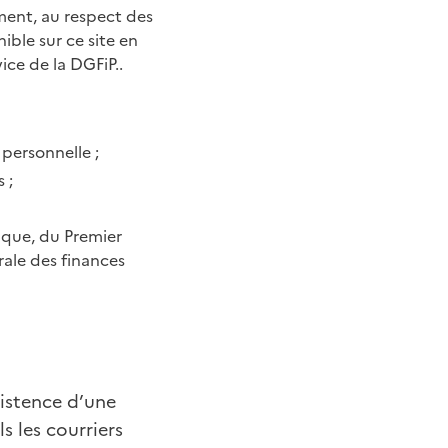
rement, au respect des
ible sur ce site en
ice de la DGFiP..
 personnelle ;
 ;
ique, du Premier
rale des finances
xistence d’une
s les courriers