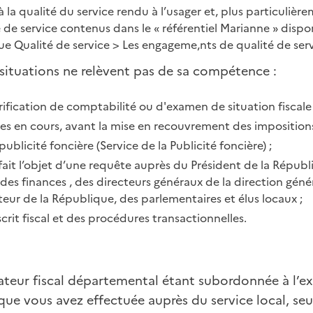
t à la qualité du service rendu à l’usager et, plus particuliè
e service contenus dans le « référentiel Marianne » dispon
e Qualité de service > Les engageme,nts de qualité de serv
 situations ne relèvent pas de sa compétence :
ification de comptabilité ou d'examen de situation fiscale
ces en cours, avant la mise en recouvrement des impositions
la publicité foncière (Service de la Publicité foncière) ;
ait l’objet d’une requête auprès du Président de la Républ
 des finances , des directeurs généraux de la direction géné
eur de la République, des parlementaires et élus locaux ;
crit fiscal et des procédures transactionnelles.
iateur fiscal départemental étant subordonnée à l’e
e vous avez effectuée auprès du service local, seul