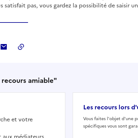
s satisfait pas, vous gardez la possibilité de saisir u
ebook
ur Twitter
tager sur LinkedIn
Partager par courriel
Copier dans le presse-papier
un recours amiable"
Les recours lors d
che et votre
Vous faites l'objet d'une 
spécifiques vous sont gara
t aux médiateurs.