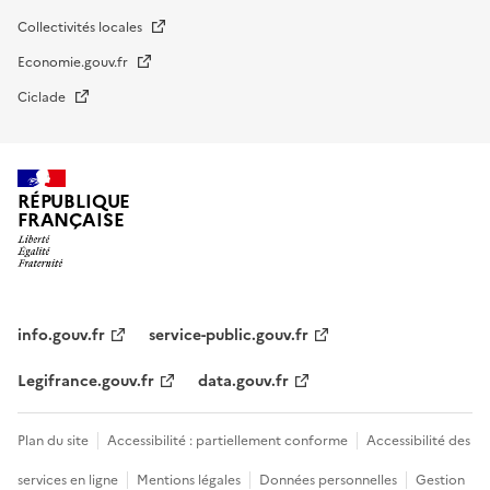
Collectivités locales
Economie.gouv.fr
Ciclade
RÉPUBLIQUE
FRANÇAISE
impots.gouv.fr
Menu
institutionnel
info.gouv.fr
service-public.gouv.fr
Legifrance.gouv.fr
data.gouv.fr
Menu
Plan du site
Accessibilité : partiellement conforme
Accessibilité des
légal
services en ligne
Mentions légales
Données personnelles
Gestion