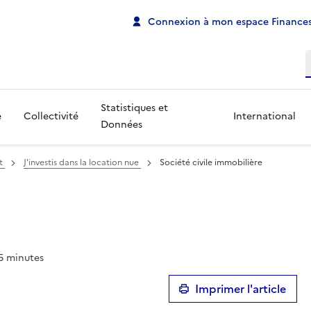
Connexion à mon espace Finances
R
Statistiques et
e
Collectivité
International
Données
nt
J'investis dans la location nue
Société civile immobilière
5 minutes
Imprimer l'article