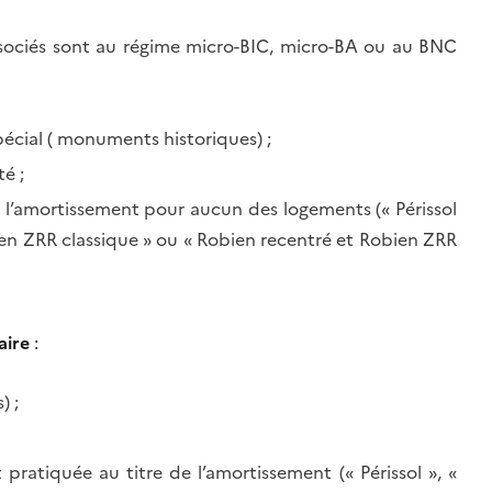
 associés sont au régime micro-BIC, micro-BA ou au BNC
pécial ( monuments historiques) ;
é ;
e l’amortissement pour aucun des logements (« Périssol
bien ZRR classique » ou « Robien recentré et Robien ZRR
aire
:
) ;
ratiquée au titre de l’amortissement (« Périssol », «