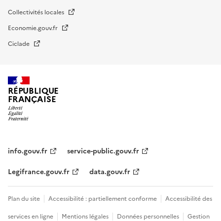
Collectivités locales
Economie.gouv.fr
Ciclade
RÉPUBLIQUE
FRANÇAISE
impots.gouv.fr
Menu
institutionnel
info.gouv.fr
service-public.gouv.fr
Legifrance.gouv.fr
data.gouv.fr
Menu
Plan du site
Accessibilité : partiellement conforme
Accessibilité des
légal
services en ligne
Mentions légales
Données personnelles
Gestion