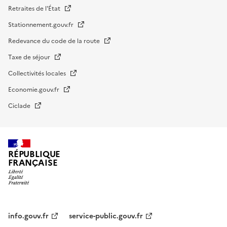
Retraites de l'État
Stationnement.gouv.fr
Redevance du code de la route
Taxe de séjour
Collectivités locales
Economie.gouv.fr
Ciclade
RÉPUBLIQUE
FRANÇAISE
impots.gouv.fr
Menu
institutionnel
info.gouv.fr
service-public.gouv.fr