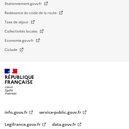
Stationnement.gouv.fr
Redevance du code de la route
Taxe de séjour
Collectivités locales
Economie.gouv.fr
Ciclade
RÉPUBLIQUE
FRANÇAISE
impots.gouv.fr
Menu
institutionnel
info.gouv.fr
service-public.gouv.fr
Legifrance.gouv.fr
data.gouv.fr