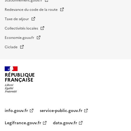
Stationnement.gouv.fr
Redevance du code de la route
Taxe de séjour
Collectivités locales
Economie.gouv.fr
Ciclade
RÉPUBLIQUE
FRANÇAISE
impots.gouv.fr
Menu
institutionnel
info.gouv.fr
service-public.gouv.fr
Legifrance.gouv.fr
data.gouv.fr