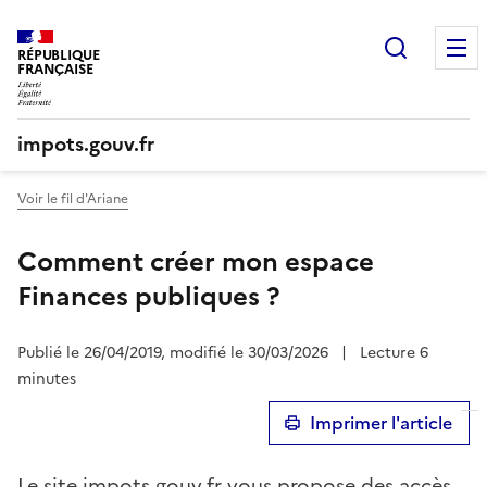
Recherc
RÉPUBLIQUE
FRANÇAISE
impots.gouv.fr
Voir le fil d'Ariane
Comment créer mon espace
Finances publiques ?
Publié le 26/04/2019, modifié le 30/03/2026
|
Lecture 6
minutes
Imprimer l'article
Le site impots.gouv.fr vous propose des accès