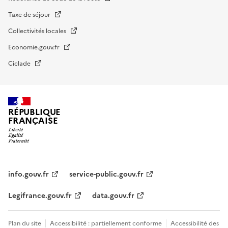
Taxe de séjour
Collectivités locales
Economie.gouv.fr
Ciclade
RÉPUBLIQUE
FRANÇAISE
impots.gouv.fr
Menu
institutionnel
info.gouv.fr
service-public.gouv.fr
Legifrance.gouv.fr
data.gouv.fr
Menu
Plan du site
Accessibilité : partiellement conforme
Accessibilité des