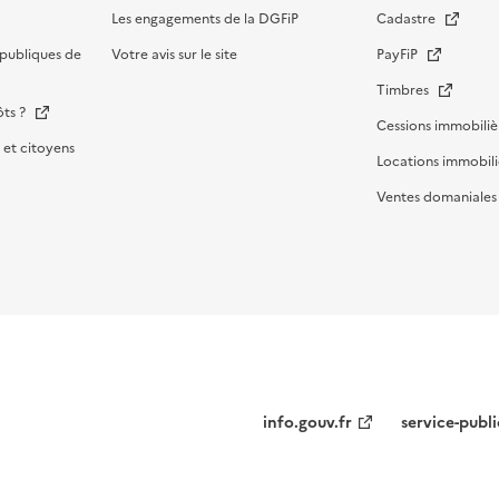
Les engagements de la DGFiP
Cadastre
publiques de
Votre avis sur le site
PayFiP
Timbres
ôts ?
Cessions immobiliè
et citoyens
Locations immobili
Ventes domaniale
Menu
info.gouv.fr
service-publi
institutionnel