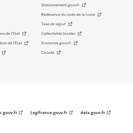
Stationnement.gouv.fr
Redevance du code de la route
Taxe de séjour
res de l'Etat
Collectivités locales
ères de l’État
Economie.gouv.fr
s
Ciclade
c.gouv.fr
Legifrance.gouv.fr
data.gouv.fr