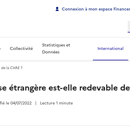
Connexion à mon espace Finances
R
Statistiques et
e
Collectivité
International
Données
e de la CVAE ?
se étrangère est-elle redevable d
fié le 04/07/2022
|
Lecture 1 minute