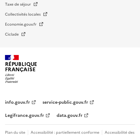
Taxe de séjour
Collectivités locales
Economie.gouv.fr
Ciclade
RÉPUBLIQUE
FRANÇAISE
impots.gouv.fr
Menu
institutionnel
info.gouv.fr
service-public.gouv.fr
Legifrance.gouv.fr
data.gouv.fr
Menu
Plan du site
Accessibilité : partiellement conforme
Accessibilité des
légal