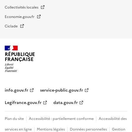
Collectivités locales
Economie.gouv.fr
Ciclade
RÉPUBLIQUE
FRANÇAISE
impots.gouv.fr
Menu
institutionnel
info.gouv.fr
service-public.gouv.fr
Legifrance.gouv.fr
data.gouv.fr
Menu
Plan du site
Accessibilité : partiellement conforme
Accessibilité des
légal
services en ligne
Mentions légales
Données personnelles
Gestion