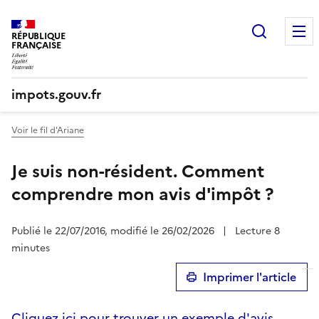
Recherc
RÉPUBLIQUE
FRANÇAISE
impots.gouv.fr
Voir le fil d'Ariane
Je suis non-résident. Comment
comprendre mon avis d'impôt ?
Publié le 22/07/2016, modifié le 26/02/2026
|
Lecture 8
minutes
Imprimer l'article
Cliquez ici pour trouver un exemple d'avis