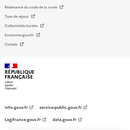
Redevance du code de la route
Taxe de séjour
Collectivités locales
Economie.gouv.fr
Ciclade
RÉPUBLIQUE
FRANÇAISE
impots.gouv.fr
Menu
institutionnel
info.gouv.fr
service-public.gouv.fr
Legifrance.gouv.fr
data.gouv.fr