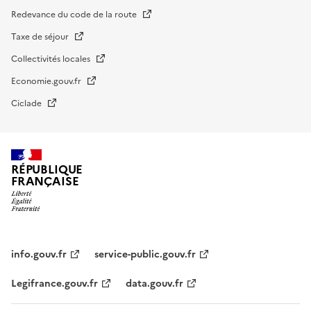
Redevance du code de la route
Taxe de séjour
Collectivités locales
Economie.gouv.fr
Ciclade
RÉPUBLIQUE
FRANÇAISE
impots.gouv.fr
Menu
institutionnel
info.gouv.fr
service-public.gouv.fr
Legifrance.gouv.fr
data.gouv.fr