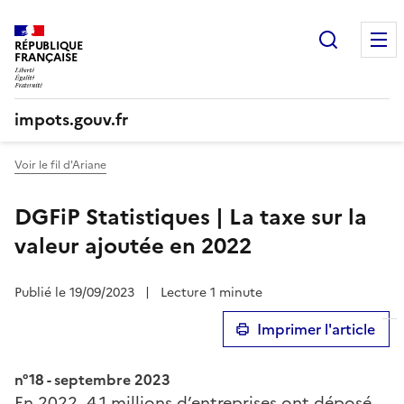
Recherc
RÉPUBLIQUE
FRANÇAISE
impots.gouv.fr
Voir le fil d'Ariane
DGFiP Statistiques | La taxe sur la
valeur ajoutée en 2022
Publié le 19/09/2023
|
Lecture 1 minute
Imprimer l'article
n°18 - septembre 2023
En 2022, 4,1 millions d’entreprises ont déposé