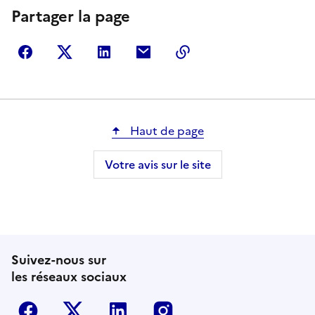
Partager la page
Partager sur Facebook
Partager sur Twitter
Partager sur LinkedIn
Partager par courriel
Copier dans le presse
Haut de page
Votre avis sur le site
Suivez-nous sur
les réseaux sociaux
Facebook
Twitter-X
Linkedin
Instagram