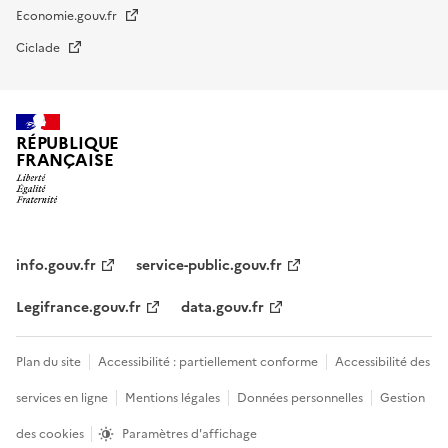
Economie.gouv.fr
Ciclade
RÉPUBLIQUE
FRANÇAISE
impots.gouv.fr
Menu
institutionnel
info.gouv.fr
service-public.gouv.fr
Legifrance.gouv.fr
data.gouv.fr
Menu
Plan du site
Accessibilité : partiellement conforme
Accessibilité des
légal
services en ligne
Mentions légales
Données personnelles
Gestion
des cookies
Paramètres d'affichage