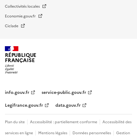
Collectivités locales
Economie.gouv.fr
Ciclade
RÉPUBLIQUE
FRANÇAISE
impots.gouv.fr
Menu
institutionnel
info.gouv.fr
service-public.gouv.fr
Legifrance.gouv.fr
data.gouv.fr
Menu
Plan du site
Accessibilité : partiellement conforme
Accessibilité des
légal
services en ligne
Mentions légales
Données personnelles
Gestion