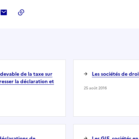
ebook
ur Twitter
tager sur LinkedIn
Partager par courriel
Copier dans le presse-papier
devable de la taxe sur
Les sociétés de droi
esser la déclaration et
25 août 2016
déclarations de
Les GIE, sociétés en