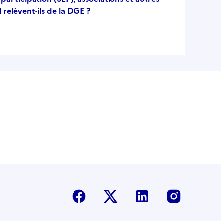
 relèvent-ils de la DGE ?
Facebook
Twitter-X
Linkedin
Instagr