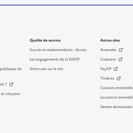
Qualité de service
Autres sites
Sourds et malentendants - Accéo
Amendes
Les engagements de la DGFiP
Cadastre
publiques de
Votre avis sur le site
PayFiP
Timbres
ôts ?
Cessions immobiliè
et citoyens
Locations immobili
Ventes domaniale