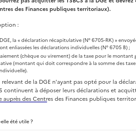
pourrez pas acquitter les TSBCS à la DGE et devrez 
ntres des Finances publiques territoriaux).
ption :
DGE, la « déclaration récapitulative (N° 6705-RK) » envoyée
ont enliassées les déclarations individuelles (N° 6705 B) ;
paiement (chèque ou virement) de la taxe pour le montant g
lative (montant qui doit correspondre à la somme des taxes
dividuelle).
es relevant de la DGE n'ayant pas opté pour la décla
S continuent à déposer leurs déclarations et acquit
 auprès des Centres des Finances publiques territor
lle été utile ?