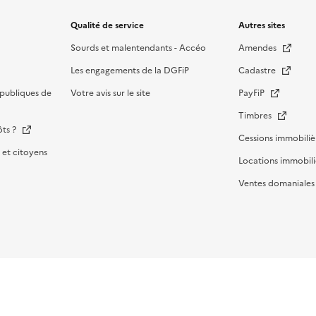
Qualité de service
Autres sites
Sourds et malentendants - Accéo
Amendes
Les engagements de la DGFiP
Cadastre
publiques de
Votre avis sur le site
PayFiP
Timbres
ôts ?
Cessions immobiliè
et citoyens
Locations immobili
Ventes domaniale
Menu