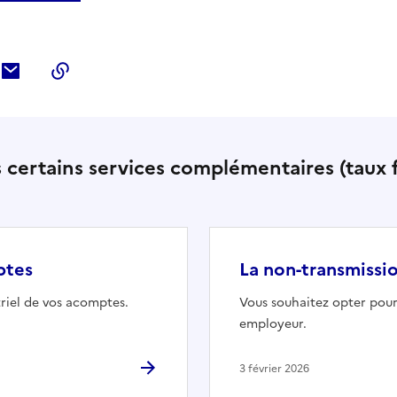
ebook
ur Twitter
tager sur LinkedIn
Partager par courriel
Copier dans le presse-papier
is certains services complémentaires (taux f
ptes
La non-transmissi
riel de vos acomptes.
Vous souhaitez opter pour
employeur.
3 février 2026