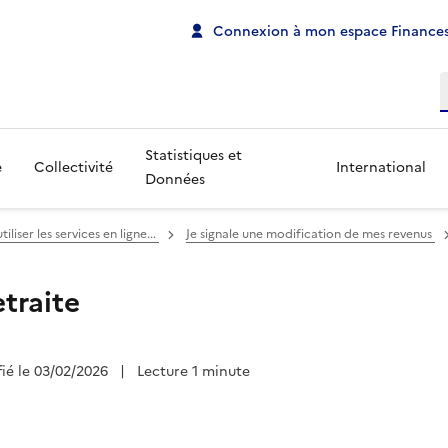
Connexion à mon espace Finances
R
Statistiques et
e
Collectivité
International
Données
iser les services en ligne...
Je signale une modification de mes revenus
etraite
fié le 03/02/2026
|
Lecture 1 minute