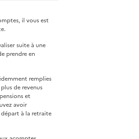
mptes, il vous est
te.
aliser suite à une
de prendre en
écédemment remplies
z plus de revenus
 pensions et
ouvez avoir
départ à la retraite
veaux acomptes