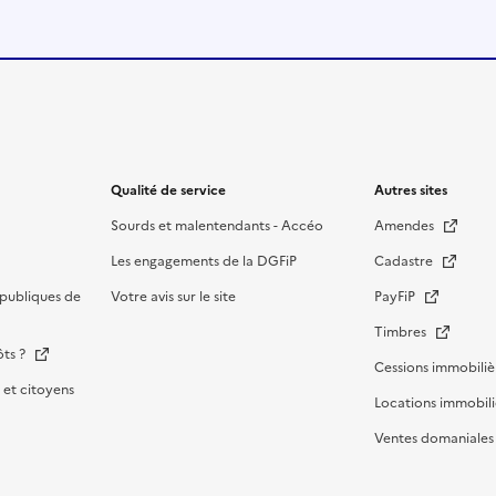
Qualité de service
Autres sites
Sourds et malentendants - Accéo
Amendes
Les engagements de la DGFiP
Cadastre
publiques de
Votre avis sur le site
PayFiP
Timbres
ôts ?
Cessions immobiliè
et citoyens
Locations immobili
Ventes domaniale