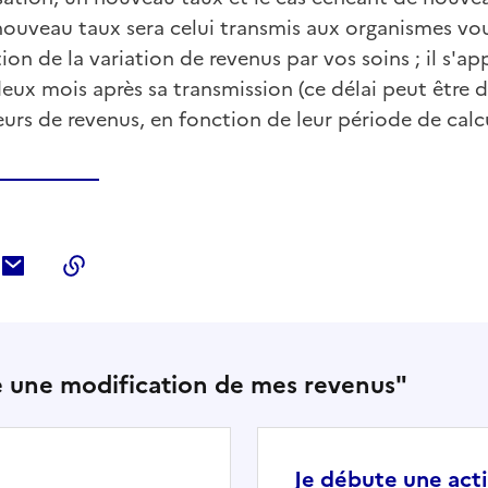
 nouveau taux sera celui transmis aux organismes vo
ion de la variation de revenus par vos soins ; il s'a
x mois après sa transmission (ce délai peut être di
rs de revenus, en fonction de leur période de calcu
ebook
ur Twitter
tager sur LinkedIn
Partager par courriel
Copier dans le presse-papier
ale une modification de mes revenus"
Je débute une acti