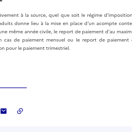
vement à la source, quel que soit le régime d'imposition
roduits donne lieu à la mise en place d'un acompte con
une même année civile, le report de paiement d'au maxim
en cas de paiement mensuel ou le report de paiement 
on pour le paiement trimestriel.
ebook
ur Twitter
tager sur LinkedIn
Partager par courriel
Copier dans le presse-papier