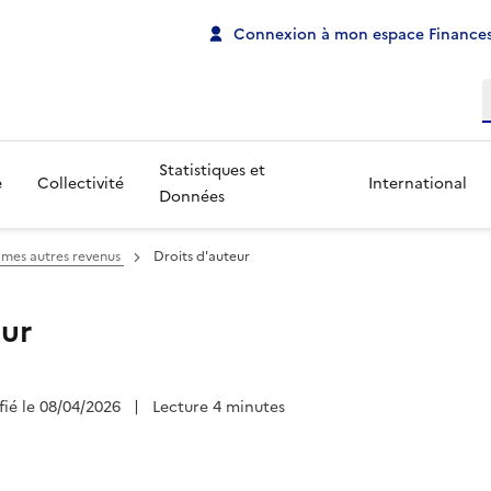
Connexion à mon espace Finances
R
Statistiques et
e
Collectivité
International
Données
 mes autres revenus
Droits d'auteur
eur
fié le 08/04/2026
|
Lecture 4 minutes