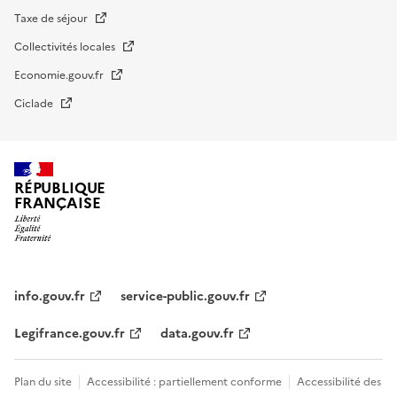
Taxe de séjour
Collectivités locales
Economie.gouv.fr
Ciclade
RÉPUBLIQUE
FRANÇAISE
impots.gouv.fr
Menu
institutionnel
info.gouv.fr
service-public.gouv.fr
Legifrance.gouv.fr
data.gouv.fr
Menu
Plan du site
Accessibilité : partiellement conforme
Accessibilité des
légal