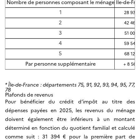
Nombre de personnes composant le ménage
Île-de-Fra
1
28 933 
2
42 463 
3
51 000 
4
59 549 
5
68 123 
Par personne supplémentaire
+ 8 568
* Île-de-France : départements 75, 91, 92, 93, 94, 95, 77,
78
Plafonds de revenus
Pour bénéficier du crédit d’impôt au titre des
dépenses payées en 2025, les revenus du ménage
doivent également être inférieurs à un montant
déterminé en fonction du quotient familial et calculé
comme suit : 31 394 € pour la première part de