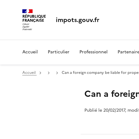
RÉPUBLIQUE
impots.gouv.fr
FRANÇAISE
Accueil
Particulier
Professionnel
Partenair
Accueil
Can a foreign company be liable for proper
Can a foreig
Publié le 20/02/2017, modi