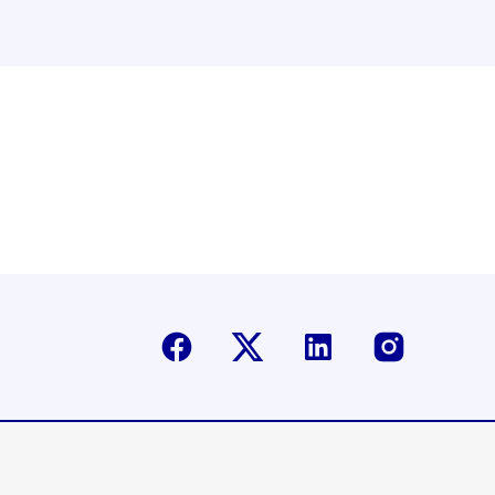
Facebook
Twitter-X
Linkedin
Instagr