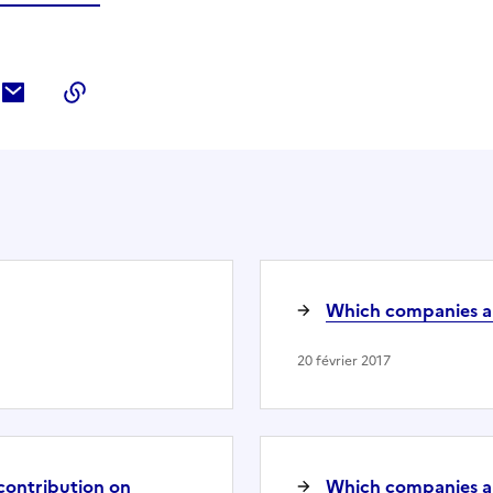
ebook
ur Twitter
tager sur LinkedIn
Partager par courriel
Copier dans le presse-papier
Which companies are
20 février 2017
 contribution on
Which companies are