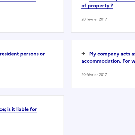
of property ?
20 février 2017
esident persons or
My company acts as 
accommodation. For whic
20 février 2017
 is it liable for