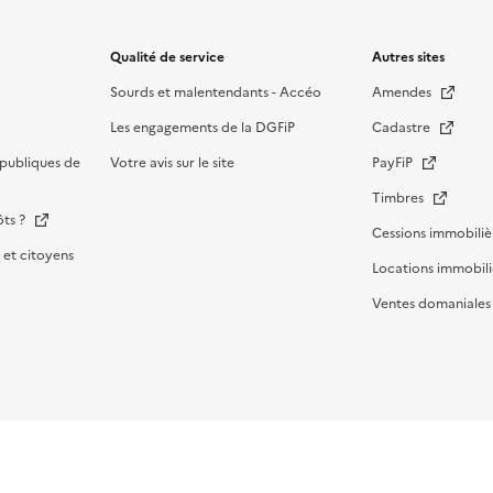
Qualité de service
Autres sites
Sourds et malentendants - Accéo
Amendes
Les engagements de la DGFiP
Cadastre
publiques de
Votre avis sur le site
PayFiP
Timbres
ôts ?
Cessions immobiliè
et citoyens
Locations immobili
Ventes domaniale